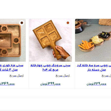
 چوبی سرو سه خانه گرد
سینی سروینگ چوبی چهارخانه
سینی مزه خوری چ
مدل دسته دار
مربع کد ۶۰۴
مدل 4 شات کد 453
ل سریع
ارسال سریع
ارسال سریع
349,000
399,000
229,000
تومان
تومان
ت