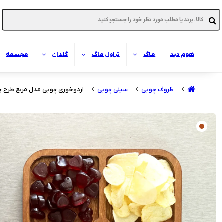
هوم دید
ماگ
تراول ماگ
گلدان
مجسمه
ظروف چوبی
سینی چوبی
اردوخوری چوبی مدل مربع طرح چهار