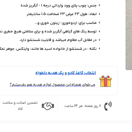
جنس: چوب پلای وود وارداتی درجه 1 - آبگریز شده
ابعاد: طول 23 عرض 23 ضخامت 1.5 سانتیمتر
مناسب برای: اردوخوری- زیتون خوری و...
توسط رنگ های گیاهی آبگریز شده و برای سلامتی هیچ خطری ند
در مقابل آب مقاوم میباشد و قابلیت شستشو دارد.
نکته : در شستشو از خانواده اسید ها مانند: وایتکس، جوهر نمک 
انتخاب کاغذ کادو و پک هدیه دلخواه
می‌خوای همراه این محصول لوازم هدیه هم بفرستیم؟
تضمین اصالت و سلامت
7 روز هفته، هر 24 ساعت
کالا