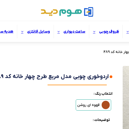
ظروف چوبی
ساعت دیواری
وسایل فانتزی
هدیه سا
 خانه کد 489
اردوخوری چوبی مدل مربع طرح چهار خانه کد 489
انتخاب رنگ :
قهوه ای روشن
توضیحات :