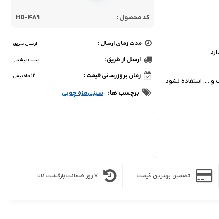
کد محصول :
HD-489
مدت زمان ارسال :
ارسال سریع
ارد
ارسال از طریق :
پست پیشتاز
زمان بروزرسانی قیمت :
12 ماه پیش
و .... استفاده نشود
برچسب ها :
سینی مزه چوبی
تضمین بهترین قیمت
7 روز ضمانت بازگشت کالا