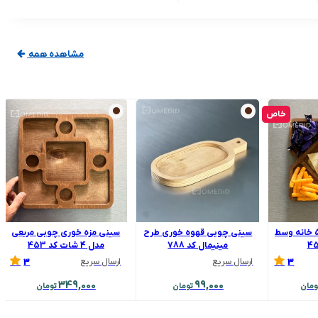
مشاهده همه
خاص
اردو خوری چوبی 5 خانه وسط
سینی چوبی قهوه خوری طرح
سینی مزه خوری چوبی مربعی
مینیمال کد 788
مدل 4 شات کد 453
3
3
ارسال سریع
ارسال سریع
349,000
99,000
ومان
تومان
تومان