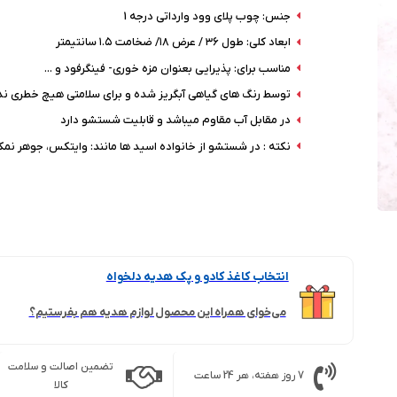
جنس: چوب پلای وود وارداتی درجه 1
ابعاد کلی: طول ۳۶ / عرض ۱۸/ ضخامت ۱.۵ سانتیمتر
مناسب برای: پذیرایی بعنوان مزه خوری- فینگرفود و ...
توسط رنگ های گیاهی آبگریز شده و برای سلامتی هیچ خطری ند
در مقابل آب مقاوم میباشد و قابلیت شستشو دارد
نکته : در شستشو از خانواده اسید ها مانند: وایتکس، جوهر نمک 
انتخاب کاغذ کادو و پک هدیه دلخواه
می‌خوای همراه این محصول لوازم هدیه هم بفرستیم؟
تضمین اصالت و سلامت
7 روز هفته، هر 24 ساعت
کالا