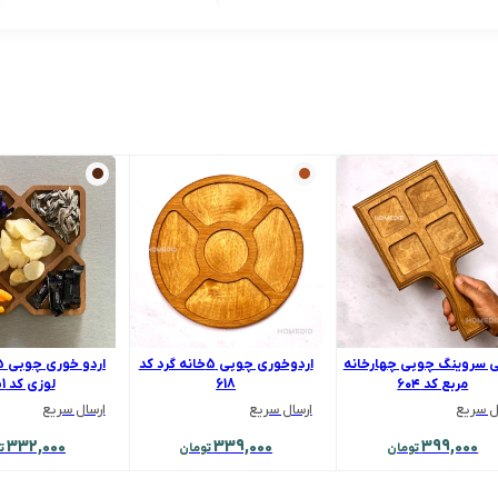
 سروینگ چوبی چهارخانه
اردوخوری چوبی 5خانه گرد کد
مربع کد ۶۰۴
618
لوزی کد 451
ل سریع
ارسال سریع
ارسال سریع
332,000
339,000
399,000
تومان
تومان
ت