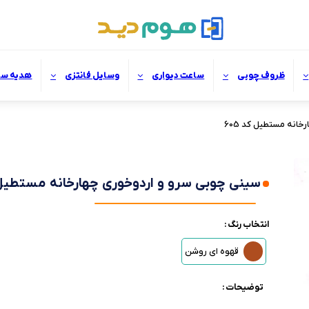
ظروف چوبی
ساعت دیواری
وسایل فانتزی
هدیه سا
انه مستطیل کد 605
سینی چوبی سرو و اردوخوری چهارخانه مستطیل کد
انتخاب رنگ :
قهوه ای روشن
توضیحات :