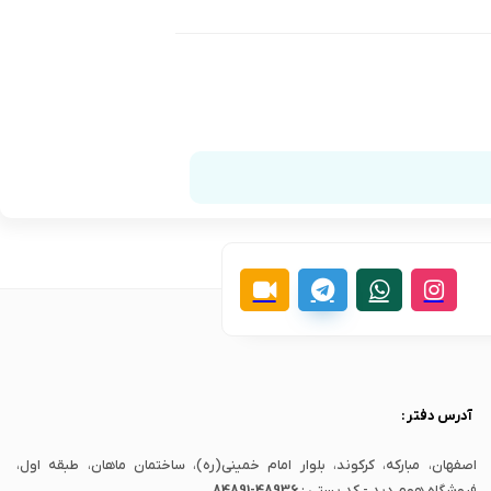
آدرس دفتر :
اصفهان، مبارکه، کرکوند، بلوار امام خمینی(ره)، ساختمان ماهان، طبقه اول،
فروشگاه هوم دید - کد پستی :
84891-48936