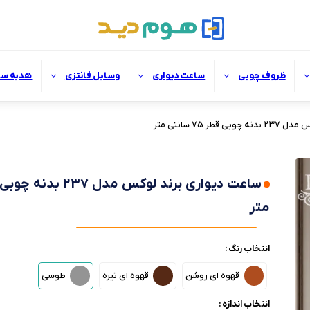
ظروف چوبی
ساعت دیواری
وسایل فانتزی
هدیه سا
ر 75 سانتی متر
متر
انتخاب رنگ :
قهوه ای روشن
قهوه ای تیره
طوسی
انتخاب اندازه :