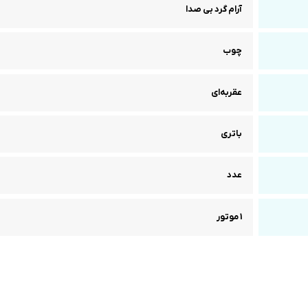
آرام گرد بی صدا
چوب
عقربه‌ای
باتری
عدد
1 موتور