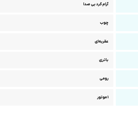
آرام گرد بی صدا
چوب
عقربه‌ای
باتری
رومی
1 موتور