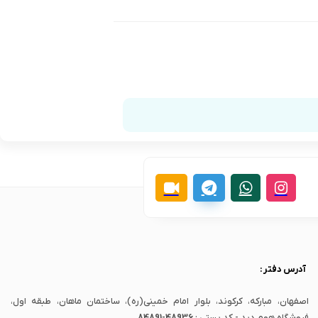
آدرس دفتر :
اصفهان، مبارکه، کرکوند، بلوار امام خمینی(ره)، ساختمان ماهان، طبقه اول،
فروشگاه هوم دید - کد پستی :
84891-48936