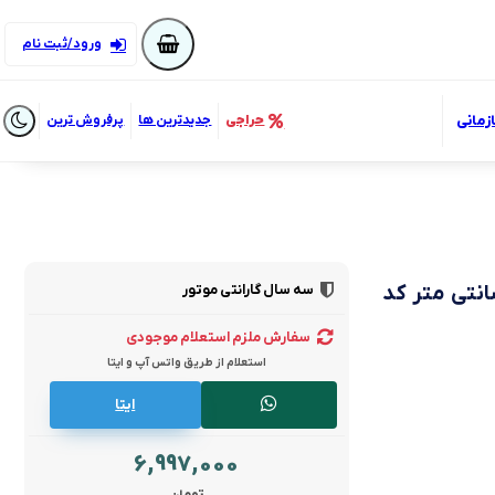
ورود/ثبت نام
زمانی
حراجی
جدیدترین ها
پرفروش ترین
سه سال گارانتی موتور
واری برند لوکس بدنه چوبی قطر 75 سانتی متر کد
سفارش ملزم استعلام موجودی
استعلام از طریق واتس آپ و ایتا
ایتا
6,997,000