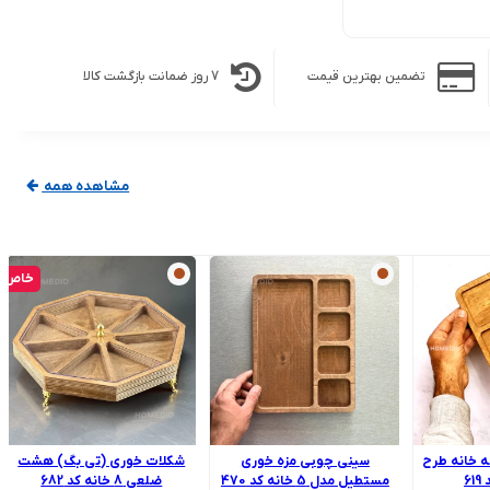
تضمین بهترین قیمت
7 روز ضمانت بازگشت کالا
مشاهده همه
خاص
 خانه طرح
سینی چوبی مزه خوری
شکلات خوری (تی بگ) هشت
6
مستطیل مدل 5 خانه کد 470
ضلعی 8 خانه کد 682