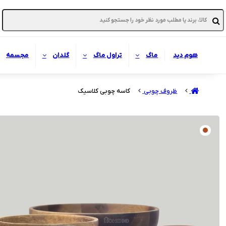
هوم دید
ماگ
تراول ماگ
گلدان
مجسمه
ظروف چوبی
کاسه چوبی کلاسیک