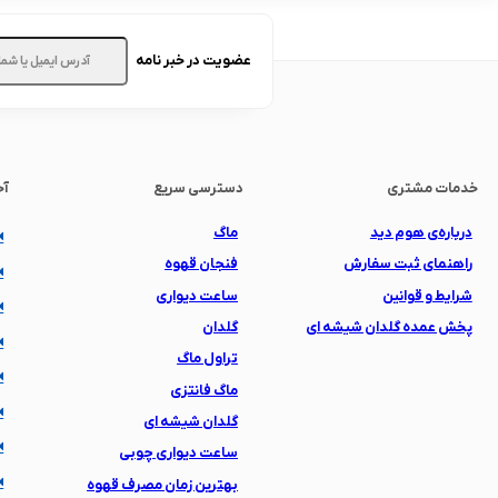
عضویت در خبر نامه
خدمات مشتری
دسترسی سریع
آخ
درباره‌ی هوم دید
ماگ
راهنمای ثبت سفارش
فنجان قهوه
شرایط و قوانین
ساعت دیواری
پخش عمده گلدان شیشه ای
گلدان
تراول ماگ
ماگ فانتزی
گلدان شیشه ای
ساعت دیواری چوبی
بهترین زمان مصرف قهوه