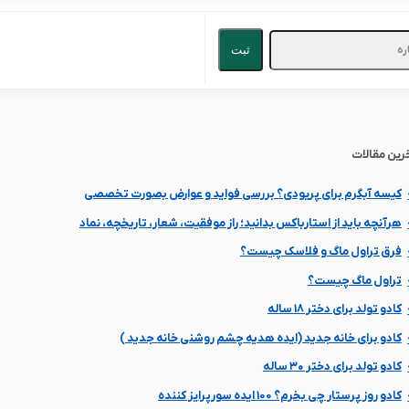
ثبت
رین مقالات
کیسه آبگرم برای پریودی؟ بررسی فواید و عوارض بصورت تخصصی
هرآنچه باید از استارباکس بدانید؛ راز موفقیت، شعار، تاریخچه، نماد
فرق تراول ماگ و فلاسک چیست؟
تراول ماگ چیست؟
کادو تولد برای دختر 18 ساله
کادو برای خانه جدید (ایده هدیه چشم روشنی خانه جدید )
کادو تولد برای دختر ۳۰ ساله
کادو روز پرستار چی بخرم؟ 100 ایده سورپرایز کننده