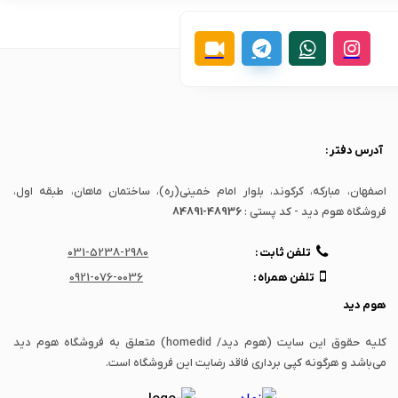
آدرس دفتر :
اصفهان، مبارکه، کرکوند، بلوار امام خمینی(ره)، ساختمان ماهان، طبقه اول،
فروشگاه هوم دید - کد پستی :
84891-48936
تلفن ثابت :
031-5238-2980
تلفن همراه :
0921-076-0036
هوم دید
کلیه حقوق این سایت (هوم دید/ homedid) متعلق به فروشگاه هوم دید
می‌باشد و هرگونه کپی برداری فاقد رضایت این فروشگاه است.