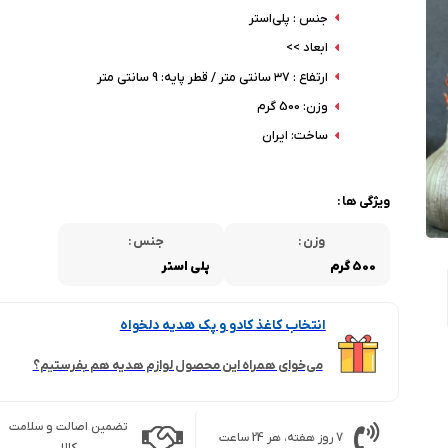
جنس : پلی‌استر
ابعاد >>
ارتفاع : ۳7 سانتی متر / قطر پایه: 9 سانتی متر
وزن: 500 گرم
ساخت: ایران
ویژگی ها :
وزن :
جنس :
500 گرم
پلی استر
انتخاب کاغذ کادو و پک هدیه دلخواه
می‌خوای همراه این محصول لوازم هدیه هم بفرستیم؟
تضمین اصالت و سلامت
7 روز هفته، هر 24 ساعت