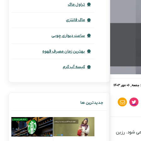
تراول ماگ
ماگ فانتزی
ساعت دیواری چوبی
بهترین زمان مصرف قهوه
کیسه آب گرم
جمعه, 06 مهر 1403
جدیدترین ها
می شود. رزین