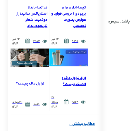
کیسه آبگرم برای
هرآنچه باید از
پریودی؟ بررسی فواید و
استارباکس بدانید؛ راز
عوارض بصورت
موفقیت، شعار،
ن باشد. سپس،
تخصصی
تاریخچه، نماد
26 تیر
23 تیر
2987
9894
1404
1404
فرق تراول ماگ و
تراول ماگ چیست؟
فلاسک چیست؟
22
2549
خرداد
22 خرداد
8866
1404
1404
مطالب بیشتر ...