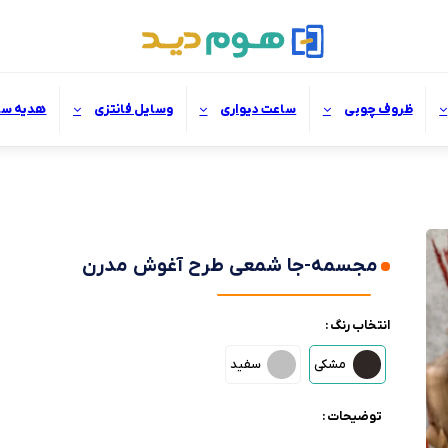
ظروف چوبی
ساعت دیواری
وسایل فانتزی
هدیه سا
مجسمه-جا شمعی طرح آغوش مدرن
انتخاب رنگ :
مشکی
سفید
توضیحات :