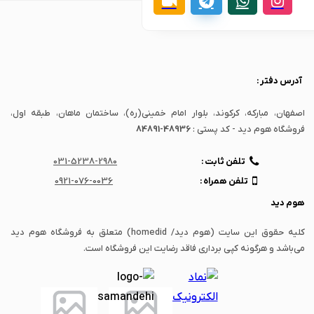
آدرس دفتر :
اصفهان، مبارکه، کرکوند، بلوار امام خمینی(ره)، ساختمان ماهان، طبقه اول،
فروشگاه هوم دید - کد پستی :
84891-48936
تلفن ثابت :
031-5238-2980
تلفن همراه :
0921-076-0036
هوم دید
کلیه حقوق این سایت (هوم دید/ homedid) متعلق به فروشگاه هوم دید
می‌باشد و هرگونه کپی برداری فاقد رضایت این فروشگاه است.