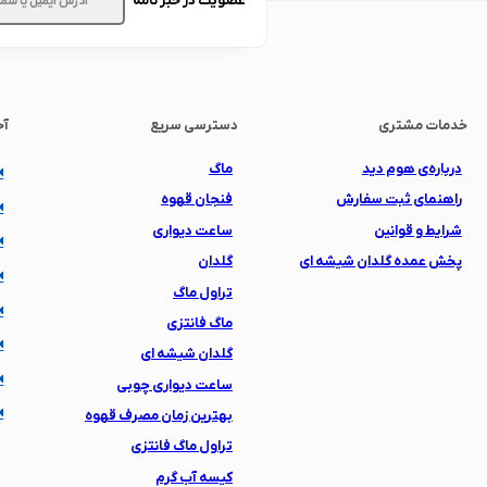
عضویت در خبر نامه
خدمات مشتری
دسترسی سریع
آخ
درباره‌ی هوم دید
ماگ
راهنمای ثبت سفارش
فنجان قهوه
شرایط و قوانین
ساعت دیواری
پخش عمده گلدان شیشه ای
گلدان
تراول ماگ
ماگ فانتزی
گلدان شیشه ای
ساعت دیواری چوبی
بهترین زمان مصرف قهوه
تراول ماگ فانتزی
کیسه آب گرم