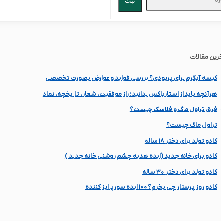
ثبت
رین مقالات
کیسه آبگرم برای پریودی؟ بررسی فواید و عوارض بصورت تخصصی
هرآنچه باید از استارباکس بدانید؛ راز موفقیت، شعار، تاریخچه، نماد
فرق تراول ماگ و فلاسک چیست؟
تراول ماگ چیست؟
کادو تولد برای دختر 18 ساله
کادو برای خانه جدید (ایده هدیه چشم روشنی خانه جدید )
کادو تولد برای دختر ۳۰ ساله
کادو روز پرستار چی بخرم؟ 100 ایده سورپرایز کننده