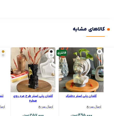
کالاهای مشابه
فانتزی
گلدان پلی استر دخترک
گلدان پلی استر طرح مرد روی
تند
صخره
ارسال سریع
ارسال سریع
ارسا
257,000
495,000
تومان
تومان