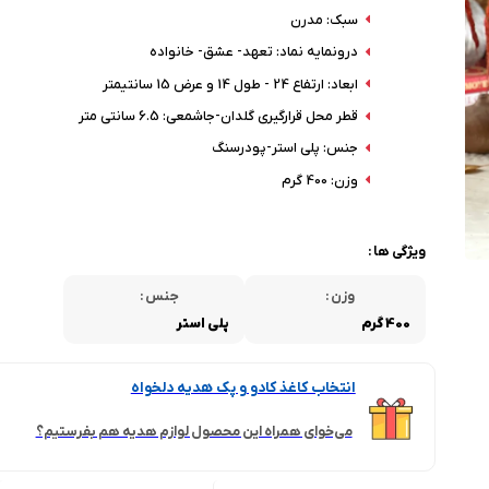
سبک: مدرن
درونمایه نماد: تعهد- عشق- خانواده
ابعاد: ارتفاع 24 - طول 14 و عرض 15 سانتیمتر
قطر محل قرارگیری گلدان-جاشمعی: 6.5 سانتی متر
جنس: پلی استر-پودرسنگ
وزن: 400 گرم
ویژگی ها :
وزن :
جنس :
400 گرم
پلی استر
انتخاب کاغذ کادو و پک هدیه دلخواه
می‌خوای همراه این محصول لوازم هدیه هم بفرستیم؟