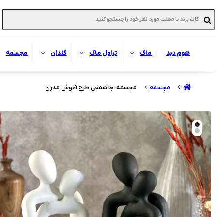
هوم دید
ماگ
تراول ماگ
گلدان
مجسمه
مجسمه
مجسمه-جا شمعی طرح آغوش مدرن