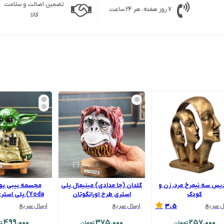
تضمین اصالت و سلامت
7 روز هفته، هر 24 ساعت
کالا
یس سه نیمرخ مرد، زن و
گلدان (جا مدادی) مینیمال پلی
کودک
استری طرح اورانگوتان
Yoda) پلی استری کد 833
3.5
ل سریع
ارسال سریع
ارسال سریع
499,000
375,000
257,000
تومان
تومان
ت