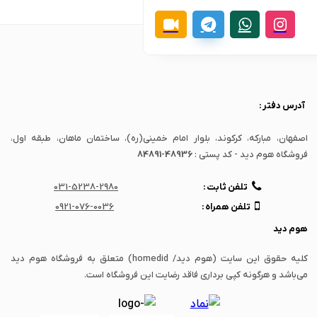
آدرس دفتر :
اصفهان، مبارکه، کرکوند، بلوار امام خمینی(ره)، ساختمان ماهان، طبقه اول،
فروشگاه هوم دید - کد پستی :
84891-48936
تلفن ثابت :
031-5238-2980
تلفن همراه :
0921-076-0036
هوم دید
کلیه حقوق این سایت (هوم دید/ homedid) متعلق به فروشگاه هوم دید
می‌باشد و هرگونه کپی برداری فاقد رضایت این فروشگاه است.