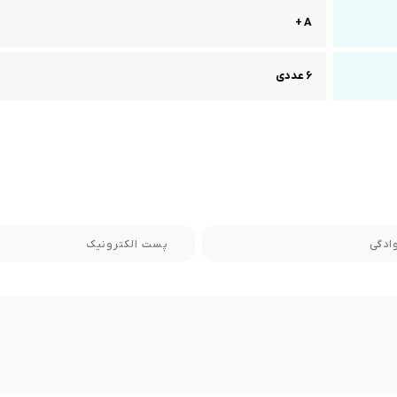
A +
6 عددی