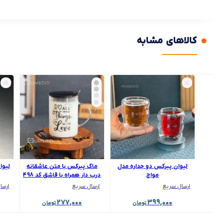
کالاهای مشابه
لیوان پیرکس دو جداره مدل
ماگ پیرکس با متن عاشقانه
لیوا
مواج
درب دار همراه با قاشق کد 498
ارسال سریع
ارسال سریع
ارسا
277,000
399,000
تومان
تومان