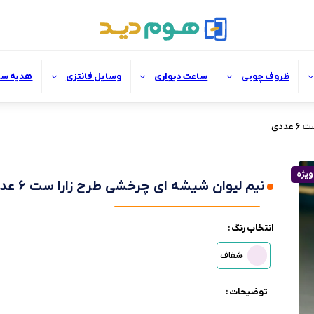
ظروف چوبی
ساعت دیواری
وسایل فانتزی
هدیه سا
ددی
ویژه
نیم لیوان شیشه ای چرخشی طرح زارا ست ۶ عددی
انتخاب رنگ :
شفاف
توضیحات :