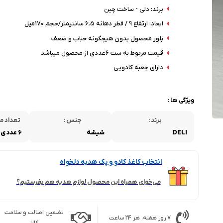
برند: دلی - ساخت چین
ابعاد: ارتفاع 9 / قطر دهانه 6.5 سانتیمتر/حجم 170میل
بلور محصول بدون هیچگونه حباب و ضعف
قیمت مربوط به ست 6عددی از محصول میباشد
دارای جعبه کادویی
ویژگی ها :
برند :
جنس :
تعداد مو
DELI
شیشه
6 عددی
انتخاب کاغذ کادو و پک هدیه دلخواه
می‌خوای همراه این محصول لوازم هدیه هم بفرستیم؟
تضمین اصالت و سلامت
7 روز هفته، هر 24 ساعت