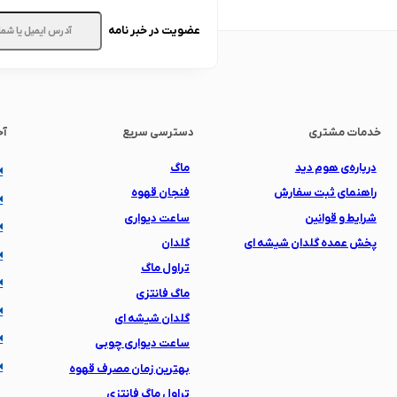
عضویت در خبر نامه
خدمات مشتری
دسترسی سریع
آخ
درباره‌ی هوم دید
ماگ
راهنمای ثبت سفارش
فنجان قهوه
شرایط و قوانین
ساعت دیواری
پخش عمده گلدان شیشه ای
گلدان
تراول ماگ
ماگ فانتزی
گلدان شیشه ای
ساعت دیواری چوبی
بهترین زمان مصرف قهوه
تراول ماگ فانتزی