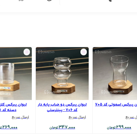
کالا
ن پیرکس اسموتی کد 705
لیوان پیرکس دو حباب پایه دار
لیوان پیرکس کلز
کد 706 - پینترستی
دسته کد 708
ل سریع
ارسال سریع
ارسال سریع
269,000
347,000
299,000
تومان
تومان
تو