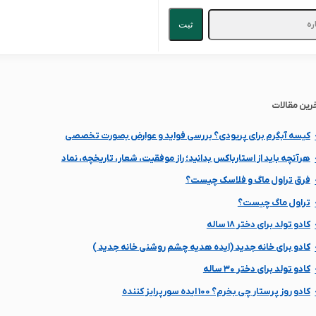
ثبت
رین مقالات
کیسه آبگرم برای پریودی؟ بررسی فواید و عوارض بصورت تخصصی
هرآنچه باید از استارباکس بدانید؛ راز موفقیت، شعار، تاریخچه، نماد
فرق تراول ماگ و فلاسک چیست؟
تراول ماگ چیست؟
کادو تولد برای دختر 18 ساله
کادو برای خانه جدید (ایده هدیه چشم روشنی خانه جدید )
کادو تولد برای دختر ۳۰ ساله
کادو روز پرستار چی بخرم؟ 100 ایده سورپرایز کننده