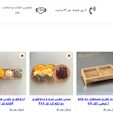
تضمین اصالت و سلامت
7 روز هفته، هر 24 ساعت
کالا
ت خوری مستطیل دو خانه
سینی چوبی سرو و اردوخوری
اردوخوری چوبی م
( عرضی )کد 717
دو تکه گرد کد 488
4خانه کد 464
ل سریع
ارسال سریع
ارسال سریع