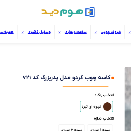
ظروف چوبی
ساعت دیواری
وسایل فانتزی
هدیه سا
کاسه چوب گردو مدل پدربزرگ کد 721
انتخاب رنگ :
قهوه ای تیره
انتخاب اندازه :
بسته 1 عددی
بسته 6 عددی