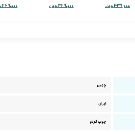
249,000
329,000
439,000
تومان
تومان
ت
چوبی
ایران
چوب گردو