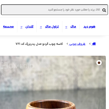
هوم دید
ماگ
تراول ماگ
گلدان
مجسمه
ظروف چوبی
کاسه چوب گردو مدل پدربزرگ کد 721