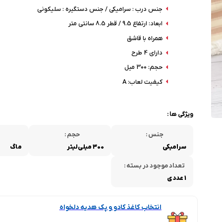
جنس درب : سرامیکی / جنس دستگیره : سلیکونی
ابعاد: ارتفاع 9.5 / قطر 8.5 سانتی متر
همراه با قاشق
دارای 4 طرح
حجم: 300 میل
کیفیت لعاب: A
ویژگی ها :
جنس :
حجم :
سرامیکی
300 میلی‌لیتر
ماگ
تعداد موجود در بسته :
1 عددی
انتخاب کاغذ کادو و پک هدیه دلخواه