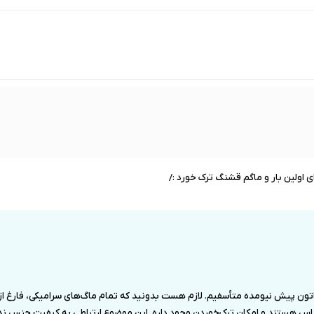
اولین بار و ماگم قشنگ ترک خورد :/
اتون پیش نیومده متأسفیم. لازم هست بدونید که تمام ماگ‌های سرامیکی، فارغ ا
هستند و امکان ترک‌خوردن وجود داره. این موضوع ارتباطی به کیفیت جنس نداره 