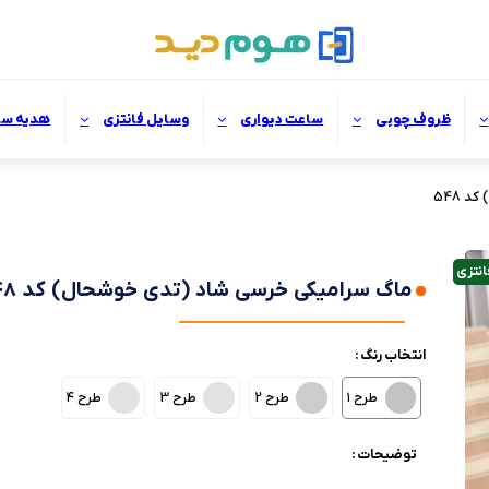
ظروف چوبی
ساعت دیواری
وسایل فانتزی
هدیه سا
 548
انتزی
ماگ سرامیکی خرسی شاد (تدی خوشحال) کد 548
انتخاب رنگ :
طرح ۱
طرح 2
طرح 3
طرح ۴
توضیحات :