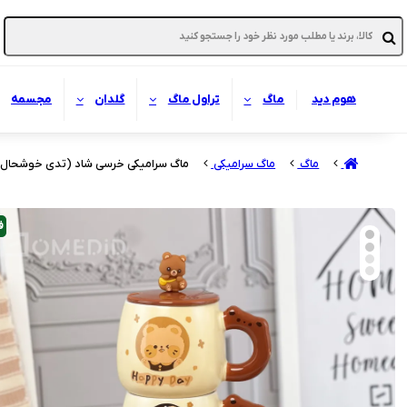
هوم دید
ماگ
تراول ماگ
گلدان
مجسمه
ماگ
ماگ سرامیکی
ماگ سرامیکی خرسی شاد (تدی خوشحال) کد
ف