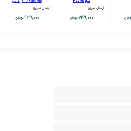
دراز 400ml
(Kuromi) - وارداتی
ارسال سریع
ارسال سریع
939,000
749,000
ومان
تومان
تومان