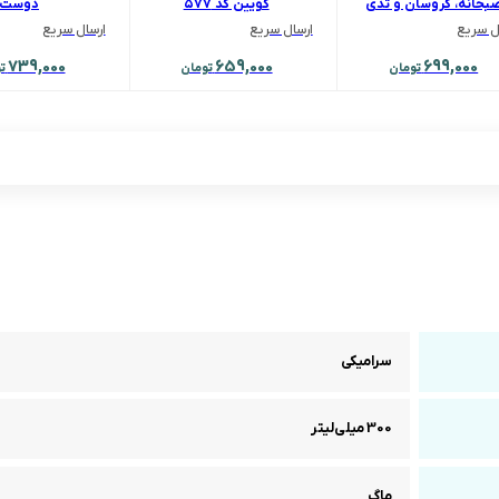
بحانه، کروسان و تدی
کویین کد ۵۷۷
دوست
ل سریع
ارسال سریع
ارسال سریع
739,000
659,000
699,000
تومان
تومان
ت
سرامیکی
300 میلی‌لیتر
ماگ