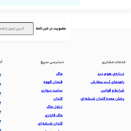
عضویت در خبر نامه
خدمات مشتری
دسترسی سریع
آخ
درباره‌ی هوم دید
ماگ
راهنمای ثبت سفارش
فنجان قهوه
شرایط و قوانین
ساعت دیواری
پخش عمده گلدان شیشه ای
گلدان
تراول ماگ
ماگ فانتزی
گلدان شیشه ای