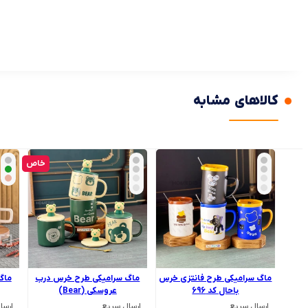
کالاهای مشابه
خاص
ماگ سرامیکی طرح فانتزی خرس
ماگ سرامیکی طرح خرس درب
ماگ
باحال کد 696
عروسکی (Bear)
ارسال سریع
ارسال سریع
ارسا