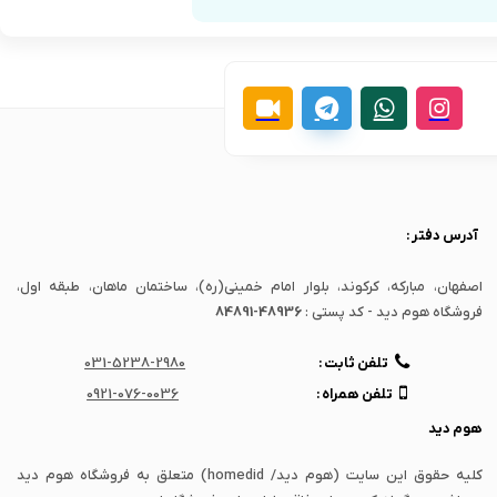
آدرس دفتر :
اصفهان، مبارکه، کرکوند، بلوار امام خمینی(ره)، ساختمان ماهان، طبقه اول،
فروشگاه هوم دید - کد پستی :
84891-48936
تلفن ثابت :
031-5238-2980
تلفن همراه :
0921-076-0036
هوم دید
کلیه حقوق این سایت (هوم دید/ homedid) متعلق به فروشگاه هوم دید