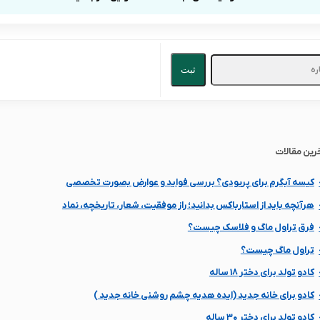
ثبت
رین مقالات
کیسه آبگرم برای پریودی؟ بررسی فواید و عوارض بصورت تخصصی
هرآنچه باید از استارباکس بدانید؛ راز موفقیت، شعار، تاریخچه، نماد
فرق تراول ماگ و فلاسک چیست؟
تراول ماگ چیست؟
کادو تولد برای دختر 18 ساله
کادو برای خانه جدید (ایده هدیه چشم روشنی خانه جدید )
کادو تولد برای دختر ۳۰ ساله