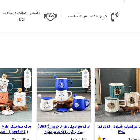
تضمین اصالت و سلامت
7 روز هفته، هر 24 ساعت
کالا
 سرامیکی شیاردار تدی کد
ماگ سرامیکی طرح خرس (Bear)
ماگ سرامیکی طرح 
390
سفید آبی قاشق مروارید
( perfect ) - هولدر موبایل
4
ل سریع
ارسال سریع
ارسال سریع