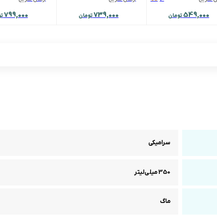
799,000
739,000
549,000
تومان
تومان
ت
سرامیکی
350 میلی‌لیتر
ماگ