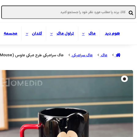
هوم دید
ماگ
تراول ماگ
گلدان
مجسمه
ماگ
ماگ سرامیکی
ماگ سرامیکی طرح میکی ماوس (Mickey Mouse)