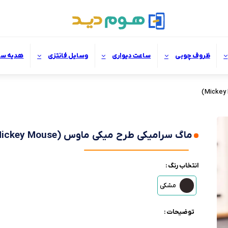
ظروف چوبی
ساعت دیواری
وسایل فانتزی
هدیه سا
ماگ سرامیکی طرح میکی ماوس (Mickey Mouse)
انتخاب رنگ :
مشکی
توضیحات :