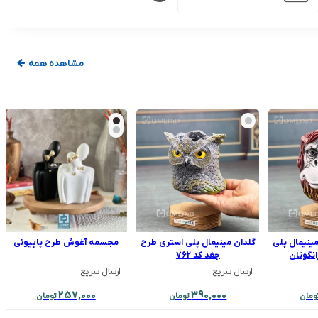
مشاهده همه
مینیمال پلی
گلدان مینیمال پلی استری طرح
مجسمه آغوش طرح پاپیونی
انگوتان
جغد کد 762
ارسال سریع
ارسال سریع
257,000
390,000
ومان
تومان
تومان