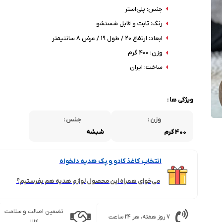
جنس: پلی‌استر
رنگ: ثابت و قابل شستشو
ابعاد: ارتفاع 20 / طول 19 / عرض 8 سانتیمتر
وزن: 400 گرم
ساخت: ایران
ویژگی ها :
وزن :
جنس :
400 گرم
شیشه
انتخاب کاغذ کادو و پک هدیه دلخواه
می‌خوای همراه این محصول لوازم هدیه هم بفرستیم؟
تضمین اصالت و سلامت
7 روز هفته، هر 24 ساعت