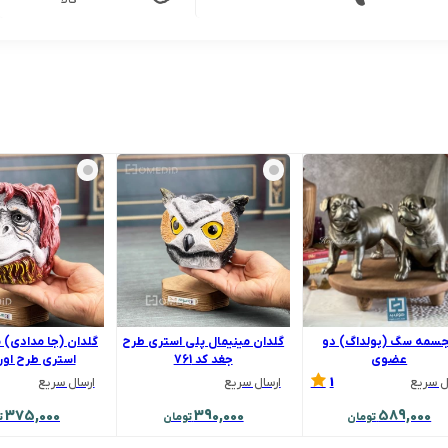
کالا
سمه سگ (بولداگ) دو
گلدان مینیمال پلی استری طرح
گلدان (جا مدادی) 
عضوی
جغد کد 761
استری طرح اور
1
ل سریع
ارسال سریع
ارسال سریع
375,000
390,000
589,000
تومان
تومان
ت