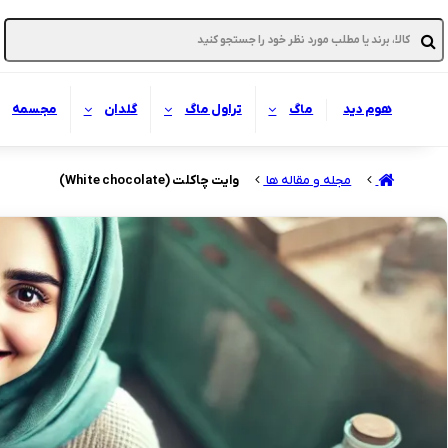
هوم دید
ماگ
تراول ماگ
گلدان
مجسمه
مجله و مقاله ها
وایت چاکلت (White chocolate)