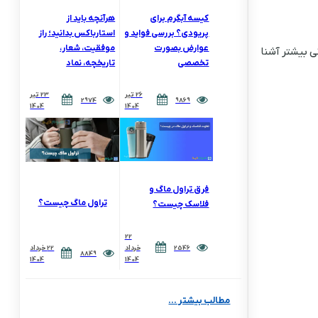
کیسه آبگرم برای
هرآنچه باید از
پریودی؟ بررسی فواید و
استارباکس بدانید؛ راز
عوارض بصورت
موفقیت، شعار،
نی بیشتر آشنا
تخصصی
تاریخچه، نماد
26 تیر
23 تیر
2974
9869
1404
1404
فرق تراول ماگ و
تراول ماگ چیست؟
فلاسک چیست؟
22
2546
خرداد
22 خرداد
8849
1404
1404
مطالب بیشتر ...